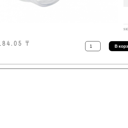
SK
184.05
₸
Количество
В кор
товара
Очки
защитные
Idealspaten
21538