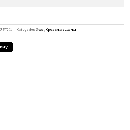
U
57791
Categories
Очки
,
Средства защиты
зину