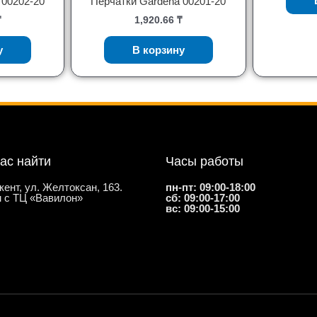
 00202-20
Перчатки Gardena 00201-20
₸
1,920.66
₸
у
В корзину
нас найти
Часы работы
кент, ул. Желтоксан, 163.
пн-пт: 09:00-18:00
 с ТЦ «Вавилон»
сб: 09:00-17:00
вс: 09:00-15:00