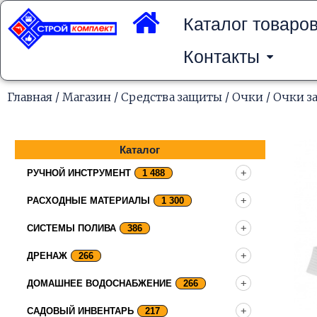
Перейти
к
Каталог товаро
содержимому
Контакты
Главная
/
Магазин
/
Средства защиты
/
Очки
/ Очки з
Каталог
РУЧНОЙ ИНСТРУМЕНТ
1 488
РАСХОДНЫЕ МАТЕРИАЛЫ
1 300
СИСТЕМЫ ПОЛИВА
386
ДРЕНАЖ
266
ДОМАШНЕЕ ВОДОСНАБЖЕНИЕ
266
САДОВЫЙ ИНВЕНТАРЬ
217