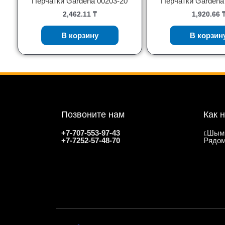
Перчатки Gardena 00203-20
Перчатки Gardena
2,462.11
₸
1,920.66
В корзину
В корзин
Позвоните нам
Как 
+7-707-553-97-43
г.Шым
+7-7252-57-48-70
Рядом