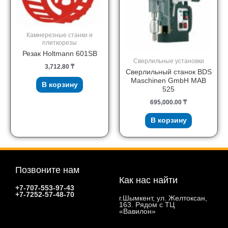
Камнерезные станки и
плиткорезы
Резак Holtmann 601SB
Сверлильные установки
3,712.80
₸
Сверлильный станок BDS
Maschinen GmbH MAB
В корзину
525
695,000.00
₸
В корзину
Позвоните нам
Как нас найти
+7-707-553-97-43
+7-7252-57-48-70
г.Шымкент, ул. Желтоксан,
163. Рядом с ТЦ
«Вавилон»