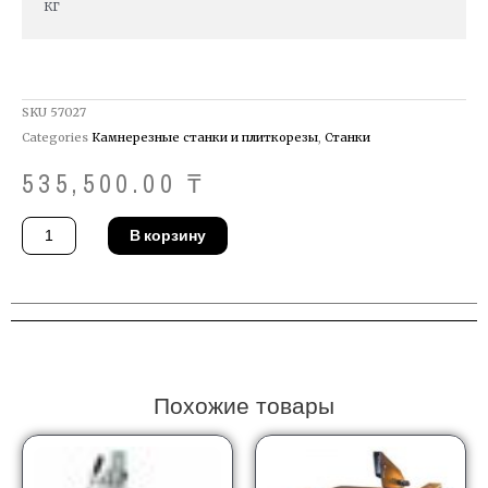
кг
SKU
57027
Categories
Камнерезные станки и плиткорезы
,
Станки
535,500.00
₸
Количество
В корзину
товара
Плиткорез
DeWALT
D24000-
QS
Похожие товары