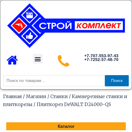
Перейти
к
содержимому
Menu
+7-707-553-97-43
+7-7252-57-48-70
Каталог товаров
Искать:
Поиск
Главная
/
Магазин
/
Станки
/
Камнерезные станки и
плиткорезы
/ Плиткорез DeWALT D24000-QS
Каталог