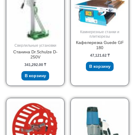
Камнерезные станки и
плиткорезы
Кафелерезка Guede GF
Сверлильные установки
180
Станина Dr.Schulze D-
47,121.62
₸
250V
341,292.00
₸
В корзину
В корзину