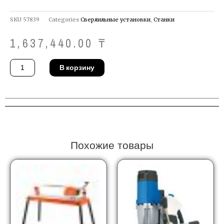
SKU
57839
Categories
Сверлильные установки
,
Станки
1,637,440.00
₸
Количество
В корзину
товара
Сверлильный
станок
Dr.Schulze
BDK
33
+
Drill-
45
Похожие товары