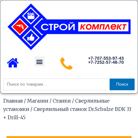
Перейти
к
содержимому
Menu
+7-707-553-97-43
+7-7252-57-48-70
Каталог товаров
Искать:
Поиск
Главная
/
Магазин
/
Станки
/
Сверлильные
установки
/ Сверлильный станок Dr.Schulze BDK 33
+ Drill-45