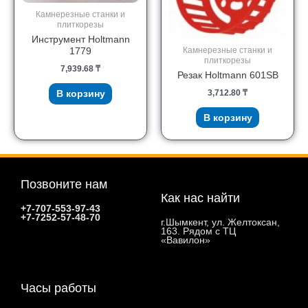
Камнерезные станки и
плиткорезы
Инструмент Holtmann
Камнерезные станки и
1779
плиткорезы
7,939.68
₸
Резак Holtmann 601SB
3,712.80
₸
В корзину
В корзину
Позвоните нам
Как нас найти
+7-707-553-97-43
+7-7252-57-48-70
г.Шымкент, ул. Желтоксан,
163. Рядом с ТЦ
«Вавилон»
Часы работы