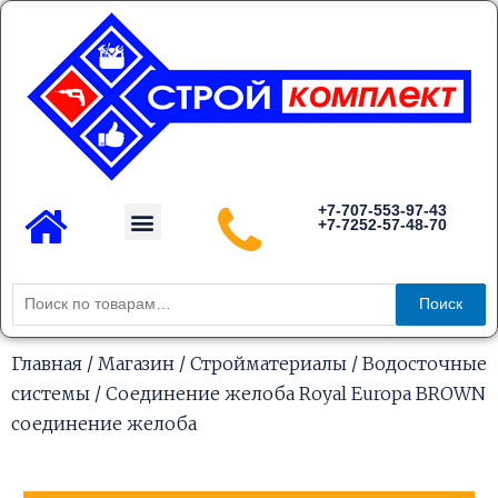
Перейти
к
содержимому
Menu
+7-707-553-97-43
+7-7252-57-48-70
Каталог товаров
Искать:
Поиск
Главная
/
Магазин
/
Стройматериалы
/
Водосточные
системы
/ Соединение желоба Royal Europa BROWN
соединение желоба