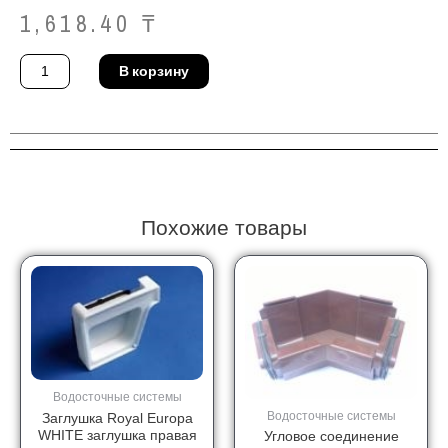
1,618.40
₸
Количество
В корзину
товара
Соединение
желоба
Royal
Europa
BROWN
соединение
желоба
Похожие товары
Водосточные системы
Водосточные системы
Заглушка Royal Europa
WHITE заглушка правая
Угловое соединение