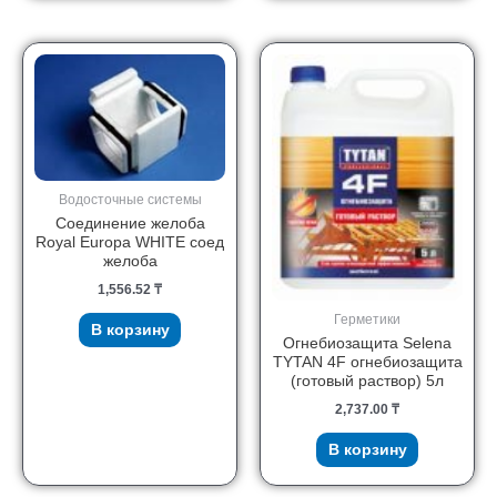
Водосточные системы
Соединение желоба
Royal Europa WHITE соед
желоба
1,556.52
₸
Герметики
В корзину
Огнебиозащита Selena
TYTAN 4F огнебиозащита
(готовый раствор) 5л
2,737.00
₸
В корзину