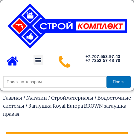
Перейти
к
содержимому
Menu
+7-707-553-97-43
+7-7252-57-48-70
Каталог товаров
Искать:
Поиск
Главная
/
Магазин
/
Стройматериалы
/
Водосточные
системы
/ Заглушка Royal Europa BROWN заглушка
правая