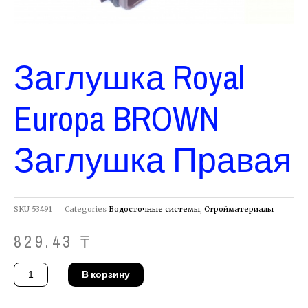
Заглушка Royal
Europa BROWN
Заглушка Правая
SKU
53491
Categories
Водосточные системы
,
Стройматериалы
829.43
₸
Количество
В корзину
товара
Заглушка
Royal
Europa