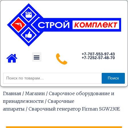
Перейти
к
содержимому
Menu
+7-707-553-97-43
+7-7252-57-48-70
Каталог товаров
Искать:
Поиск
Главная
/
Магазин
/
Сварочное оборудование и
принадлежности
/
Сварочные
аппараты
/ Сварочный генератор Firman SGW230E