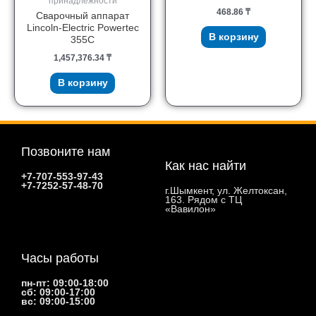
принадлежности
468.86
₸
Сварочный аппарат
Lincoln-Electric Powertec
В корзину
355C
1,457,376.34
₸
В корзину
Позвоните нам
Как нас найти
+7-707-553-97-43
+7-7252-57-48-70
г.Шымкент, ул. Желтоксан,
163. Рядом с ТЦ
«Вавилон»
Часы работы
пн-пт: 09:00-18:00
сб: 09:00-17:00
вс: 09:00-15:00