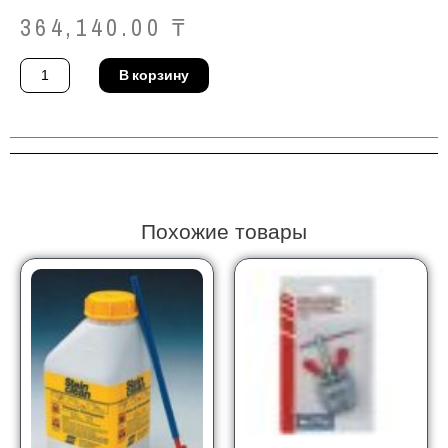
364,140.00
₸
Количество
В корзину
товара
Сварочный
генератор
Firman
SGW230E
Похожие товары