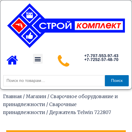
Перейти
к
содержимому
Menu
+7-707-553-97-43
+7-7252-57-48-70
Каталог товаров
Искать:
Поиск
Главная
/
Магазин
/
Сварочное оборудование и
принадлежности
/
Сварочные
принадлежности
/ Держатель Telwin 722807