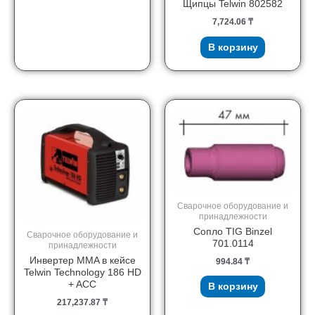
Щипцы Telwin 802582
7,724.06
₸
В корзину
Сварочное оборудование и
принадлежности
Сопло TIG Binzel
Сварочное оборудование и
701.0114
принадлежности
Инвертер MMA в кейсе
994.84
₸
Telwin Technology 186 HD
+ ACC
В корзину
217,237.87
₸