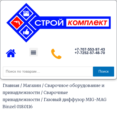
Перейти
к
содержимому
Menu
+7-707-553-97-43
+7-7252-57-48-70
Каталог товаров
Искать:
Поиск
Главная
/
Магазин
/
Сварочное оборудование и
принадлежности
/
Сварочные
принадлежности
/ Газовый диффузор MIG-MAG
Binzel 018.0116