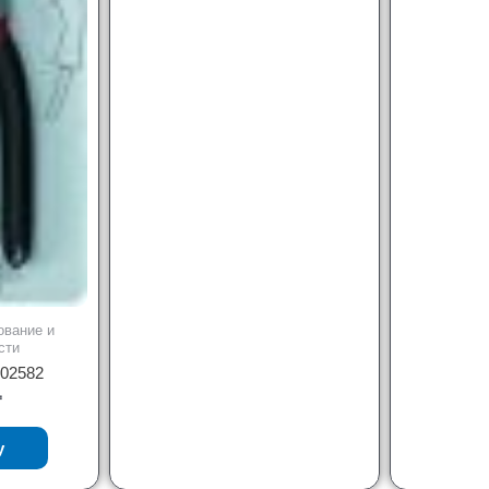
ование и
сти
802582
₸
у