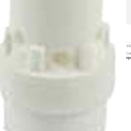
SK
Ca
пр