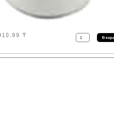
910.99
₸
Количество
В кор
товара
Газовый
диффузор
MIG-
MAG
Telwin
722791