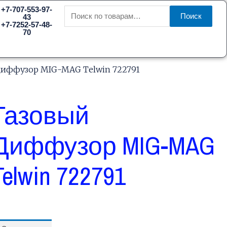
Искать:
+7-707-553-97-
Поиск
43
+7-7252-57-48-
70
диффузор MIG-MAG Telwin 722791
Газовый
Диффузор MIG-MAG
Telwin 722791