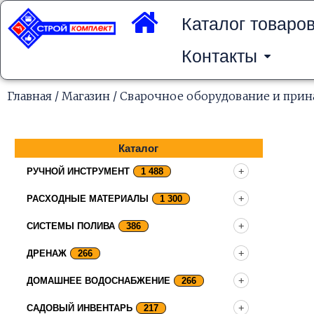
Перейти
к
Каталог товаро
содержимому
Контакты
Главная
/
Магазин
/
Сварочное оборудование и при
Каталог
РУЧНОЙ ИНСТРУМЕНТ
1 488
РАСХОДНЫЕ МАТЕРИАЛЫ
1 300
СИСТЕМЫ ПОЛИВА
386
ДРЕНАЖ
266
ДОМАШНЕЕ ВОДОСНАБЖЕНИЕ
266
САДОВЫЙ ИНВЕНТАРЬ
217