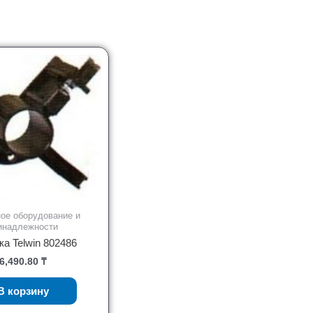
ое оборудование и
инадлежности
а Telwin 802486
6,490.80
₸
В корзину