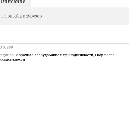
Описание
газовый диффузор
U
53889
tegories
Сварочное оборудование и принадлежности
,
Сварочные
инадлежности