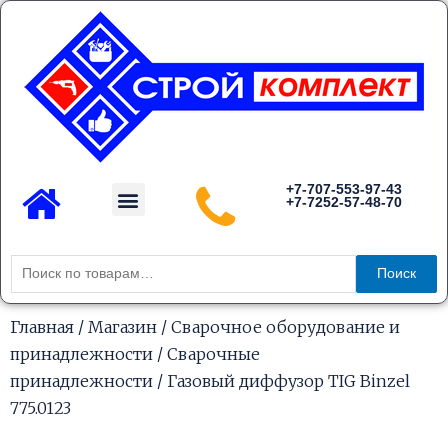
Перейти
к
содержимому
Menu
+7-707-553-97-43
+7-7252-57-48-70
Каталог товаров
Искать:
Поиск
Главная
/
Магазин
/
Сварочное оборудование и
принадлежности
/
Сварочные
принадлежности
/ Газовый диффузор TIG Binzel
775.0123