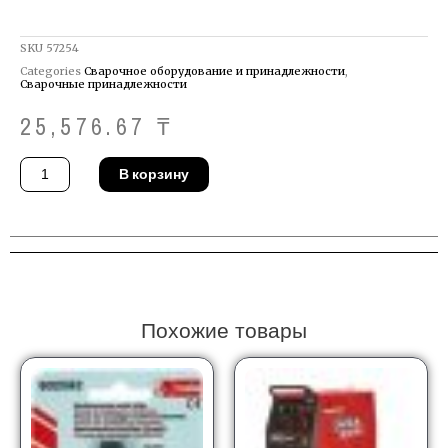
SKU
57254
Categories
Сварочное оборудование и принадлежности
,
Сварочные принадлежности
25,576.67
₸
Количество
В корзину
товара
Газовый
диффузор
TIG
Binzel
775.0123
Похожие товары