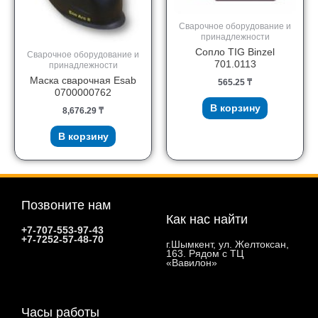
Сварочное оборудование и
принадлежности
Сопло TIG Binzel
Сварочное оборудование и
701.0113
принадлежности
Маска сварочная Esab
565.25
₸
0700000762
В корзину
8,676.29
₸
В корзину
Позвоните нам
Как нас найти
+7-707-553-97-43
+7-7252-57-48-70
г.Шымкент, ул. Желтоксан,
163. Рядом с ТЦ
«Вавилон»
Часы работы