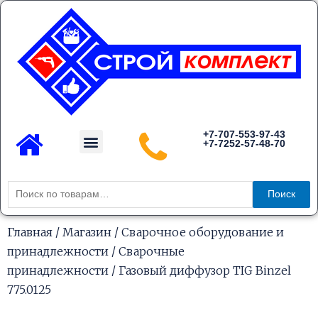
Перейти
к
содержимому
Menu
+7-707-553-97-43
+7-7252-57-48-70
Каталог товаров
Искать:
Поиск
Главная
/
Магазин
/
Сварочное оборудование и
принадлежности
/
Сварочные
принадлежности
/ Газовый диффузор TIG Binzel
775.0125