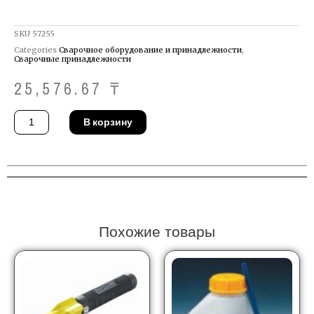
SKU
57255
Categories
Сварочное оборудование и принадлежности
,
Сварочные принадлежности
25,576.67
₸
Количество
В корзину
товара
Газовый
диффузор
TIG
Binzel
775.0125
Похожие товары