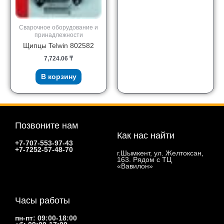
Сварочное оборудование и
принадлежности
Щипцы Telwin 802582
7,724.06
₸
В корзину
Позвоните нам
Как нас найти
+7-707-553-97-43
+7-7252-57-48-70
г.Шымкент, ул. Желтоксан,
163. Рядом с ТЦ
«Вавилон»
Часы работы
пн-пт: 09:00-18:00