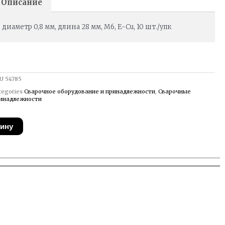
Описание
диаметр 0,8 мм, длина 28 мм, М6, E-Cu, 10 шт./упк
U
54785
tegories
Сварочное оборудование и принадлежности
,
Сварочные
инадлежности
зину