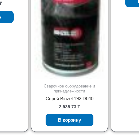
₸
у
Сварочное оборудование и
принадлежности
Спрей Binzel 192.D040
2,935.73
₸
В корзину