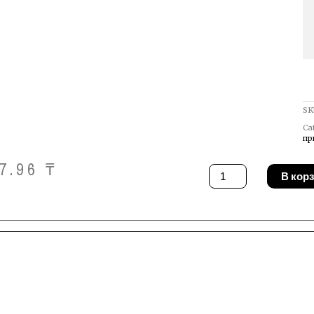
SK
Ca
пр
37.96
₸
Количество
В кор
товара
Контактная
трубка
MIG
-
MAG
STEELS
Binzel
140.0051