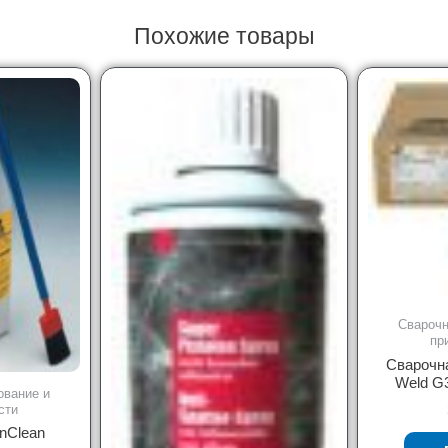
Похожие товары
Сварочн
пр
Сварочн
Weld G3
ование и
сти
inClean