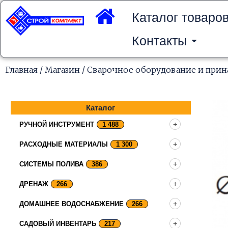
Перейти
к
Каталог товаро
содержимому
Контакты
Главная
/
Магазин
/
Сварочное оборудование и при
Каталог
РУЧНОЙ ИНСТРУМЕНТ
1 488
РАСХОДНЫЕ МАТЕРИАЛЫ
1 300
СИСТЕМЫ ПОЛИВА
386
ДРЕНАЖ
266
ДОМАШНЕЕ ВОДОСНАБЖЕНИЕ
266
САДОВЫЙ ИНВЕНТАРЬ
217