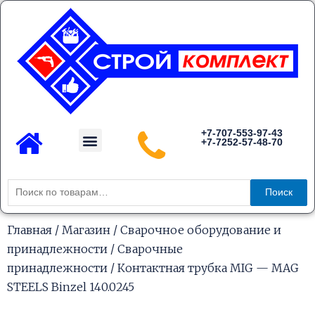
Перейти
к
содержимому
Menu
+7-707-553-97-43
+7-7252-57-48-70
Каталог товаров
Искать:
Поиск
Главная
/
Магазин
/
Сварочное оборудование и
принадлежности
/
Сварочные
принадлежности
/ Контактная трубка MIG — MAG
STEELS Binzel 140.0245