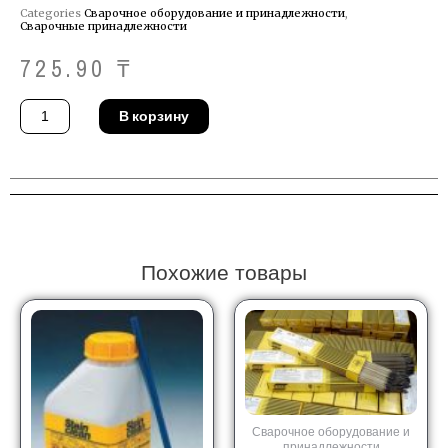
Categories
Сварочное оборудование и принадлежности
,
Сварочные принадлежности
725.90
₸
Количество
В корзину
товара
Контактная
трубка
MIG
-
MAG
STEELS
Binzel
140.0245
Похожие товары
Сварочное оборудование и
принадлежности