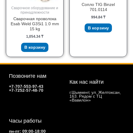
Сопло TIG Binzel
Сварочное оборудование и
701.0114
принадлежности
994.84
₸
Сварочная проволока
Esab Weld G3Si1 1.0 mm
В корзину
15 kg
1,054.34
₸
В корзину
Позвоните нам
Как нас найти
+7-707-553-97-43
+7-7252-57-48-70
г.Шымкент, ул. Желтоксан,
163. Рядом с ТЦ
«Вавилон»
Часы работы
пн-пт: 09:00-18:00