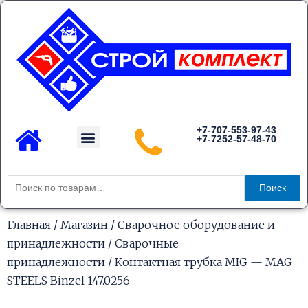
Перейти
к
содержимому
Menu
+7-707-553-97-43
+7-7252-57-48-70
Каталог товаров
Искать:
Поиск
Главная
/
Магазин
/
Сварочное оборудование и
принадлежности
/
Сварочные
принадлежности
/ Контактная трубка MIG — MAG
STEELS Binzel 147.0256