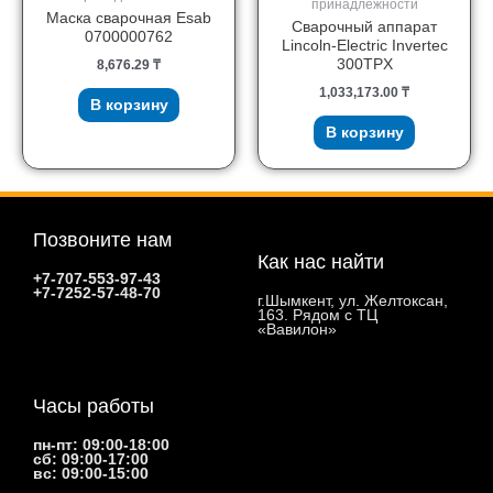
принадлежности
Маска сварочная Esab
Сварочный аппарат
0700000762
Lincoln-Electric Invertec
300TPX
8,676.29
₸
1,033,173.00
₸
В корзину
В корзину
Позвоните нам
Как нас найти
+7-707-553-97-43
+7-7252-57-48-70
г.Шымкент, ул. Желтоксан,
163. Рядом с ТЦ
«Вавилон»
Часы работы
пн-пт: 09:00-18:00
сб: 09:00-17:00
вс: 09:00-15:00