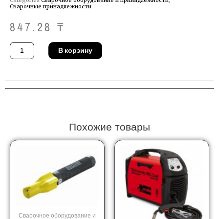
Сварочные принадлежности
847.28
₸
Количество
В корзину
товара
Контактная
трубка
MIG
-
MAG
STEELS
Binzel
147.0256
Похожие товары
Сварочное оборудование и