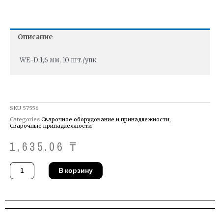
Описание
WE-D 1,6 мм, 10 шт./упк
SKU
57556
Categories
Сварочное оборудование и принадлежности
,
Сварочные принадлежности
1,635.06
₸
Количество
В корзину
товара
Корпус
цанги
Binzel
701.0191