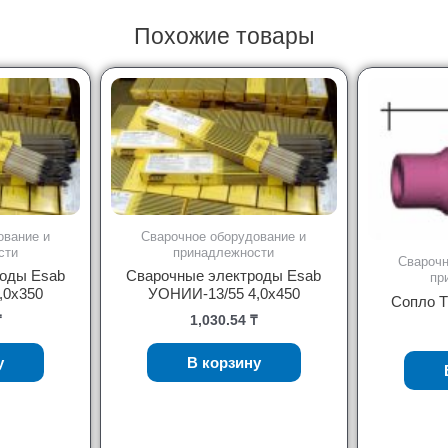
Похожие товары
ование и
Сварочное оборудование и
сти
принадлежности
Сварочн
оды Esab
Сварочные электроды Esab
пр
,0х350
УОНИИ-13/55 4,0х450
Сопло T
₸
1,030.54
₸
у
В корзину