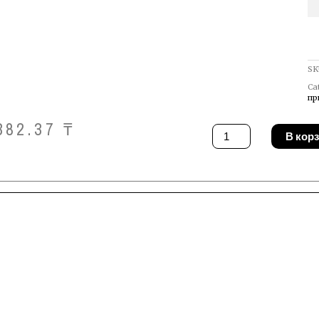
SK
Ca
пр
382.37
₸
Количество
В кор
товара
Лайнер
Binzel
124.0035