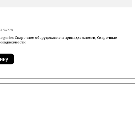
U
54778
tegories
Сварочное оборудование и принадлежности
,
Сварочные
инадлежности
зину