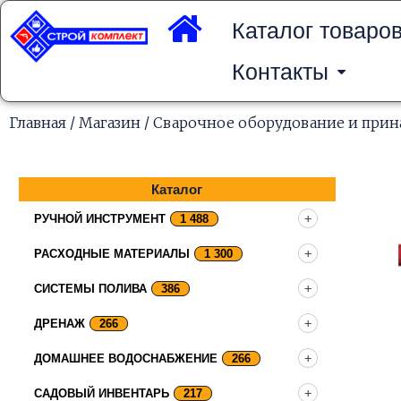
Перейти
к
Каталог товаро
содержимому
Контакты
Главная
/
Магазин
/
Сварочное оборудование и при
Каталог
РУЧНОЙ ИНСТРУМЕНТ
1 488
РАСХОДНЫЕ МАТЕРИАЛЫ
1 300
СИСТЕМЫ ПОЛИВА
386
ДРЕНАЖ
266
ДОМАШНЕЕ ВОДОСНАБЖЕНИЕ
266
САДОВЫЙ ИНВЕНТАРЬ
217