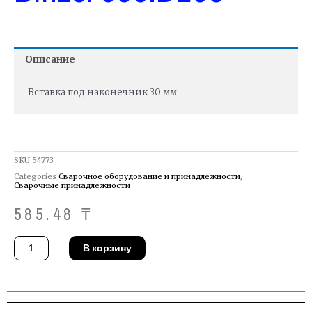
Описание
Вставка под наконечник 30 мм
SKU
54773
Categories
Сварочное оборудование и принадлежности
,
Сварочные принадлежности
585.48
₸
Количество
В корзину
товара
Опора
контактной
трубки
MIG-
MAG
Binzel