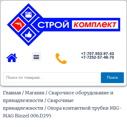
Перейти
к
содержимому
Menu
+7-707-553-97-43
+7-7252-57-48-70
Каталог товаров
Искать:
Поиск
Главная
/
Магазин
/
Сварочное оборудование и
принадлежности
/
Сварочные
принадлежности
/ Опора контактной трубки MIG-
MAG Binzel 006.D295