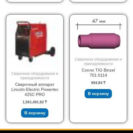
Сварочное оборудование и
принадлежности
Сопло TIG Binzel
Сварочное оборудование и
701.0114
принадлежности
994.84
₸
Сварочный аппарат
Lincoln-Electric Powertec
В корзину
425C PRO
1,561,491.82
₸
В корзину