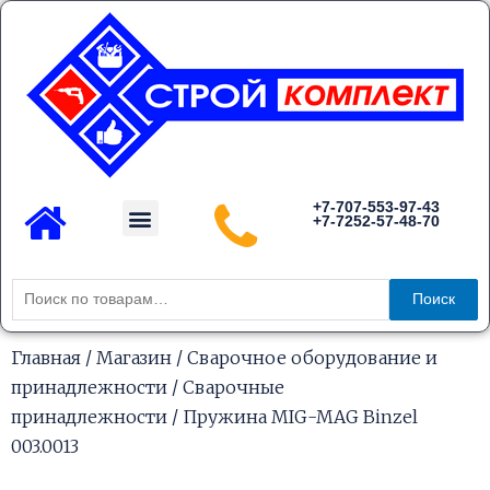
Перейти
к
содержимому
Menu
+7-707-553-97-43
+7-7252-57-48-70
Каталог товаров
Искать:
Поиск
Главная
/
Магазин
/
Сварочное оборудование и
принадлежности
/
Сварочные
принадлежности
/ Пружина MIG-MAG Binzel
003.0013