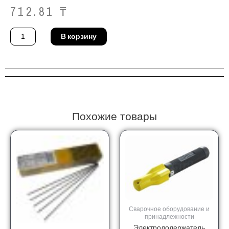
712.81
₸
Количество
В корзину
товара
Сопло
TIG
Binzel
775.2173
Похожие товары
Сварочное оборудование и
принадлежности
Электрододержатель