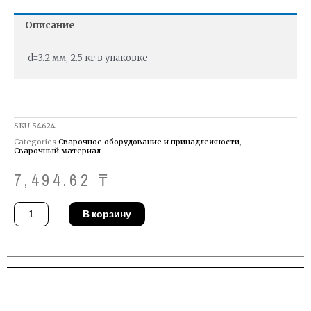
Описание
d=3.2 мм, 2.5 кг в упаковке
SKU
54624
Categories
Сварочное оборудование и принадлежности
,
Сварочный материал
7,494.62
₸
Количество
В корзину
товара
Присадочные
прутки
Esab
OK
Tigrod
5356
3.2х1000mm
2.5
kg