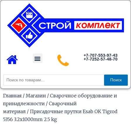
Перейти
к
содержимому
Menu
+7-707-553-97-43
+7-7252-57-48-70
Каталог товаров
Искать:
Поиск
Главная
/
Магазин
/
Сварочное оборудование и
принадлежности
/
Сварочный
материал
/ Присадочные прутки Esab OK Tigrod
5356 3.2х1000mm 2.5 kg