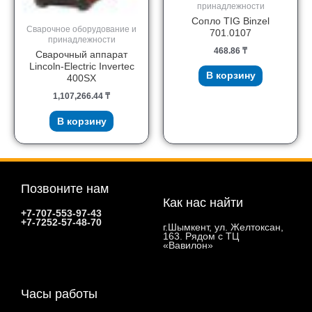
принадлежности
Сопло TIG Binzel
Сварочное оборудование и
701.0107
принадлежности
468.86
₸
Сварочный аппарат
Lincoln-Electric Invertec
В корзину
400SX
1,107,266.44
₸
В корзину
Позвоните нам
Как нас найти
+7-707-553-97-43
+7-7252-57-48-70
г.Шымкент, ул. Желтоксан,
163. Рядом с ТЦ
«Вавилон»
Часы работы