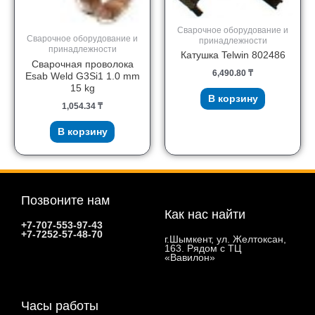
Сварочное оборудование и
Сварочное оборудование и
принадлежности
принадлежности
Катушка Telwin 802486
Сварочная проволока
6,490.80
₸
Esab Weld G3Si1 1.0 mm
15 kg
В корзину
1,054.34
₸
В корзину
Позвоните нам
Как нас найти
+7-707-553-97-43
+7-7252-57-48-70
г.Шымкент, ул. Желтоксан,
163. Рядом с ТЦ
«Вавилон»
Часы работы