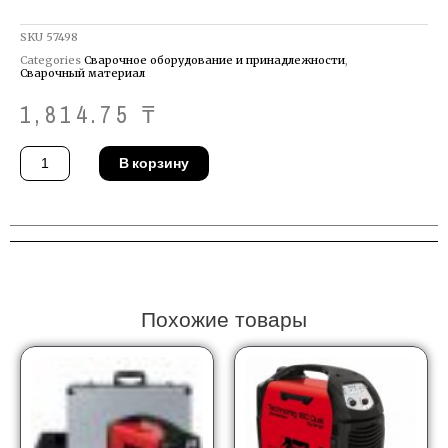
SKU
57498
Categories
Сварочное оборудование и принадлежности
,
Сварочный материал
1,814.75
₸
Количество
В корзину
товара
Сварочные
электроды
Esab
Gold
Plus
1,6x175
mm
(0151574051)
Похожие товары