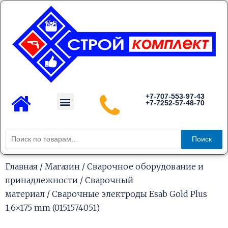
Перейти
к
содержимому
Menu
+7-707-553-97-43
+7-7252-57-48-70
Каталог товаров
Искать:
Поиск
Главная
/
Магазин
/
Сварочное оборудование и
принадлежности
/
Сварочный
материал
/ Сварочные электроды Esab Gold Plus
1,6×175 mm (0151574051)