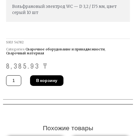
Вольфрамовый электрод WС — D 3,2 / 175 мм, цвет
серый 10 шт
SKU
54782
Categories
Сварочное оборудование и принадлежности
,
Сварочный материал
8,385.93
₸
Количество
В корзину
товара
Сварочные
электроды
TIG
Binzel
700.0170
Похожие товары