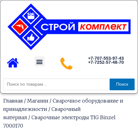
Перейти
к
содержимому
Menu
+7-707-553-97-43
+7-7252-57-48-70
Каталог товаров
Искать:
Поиск
Главная
/
Магазин
/
Сварочное оборудование и
принадлежности
/
Сварочный
материал
/ Сварочные электроды TIG Binzel
700.0170