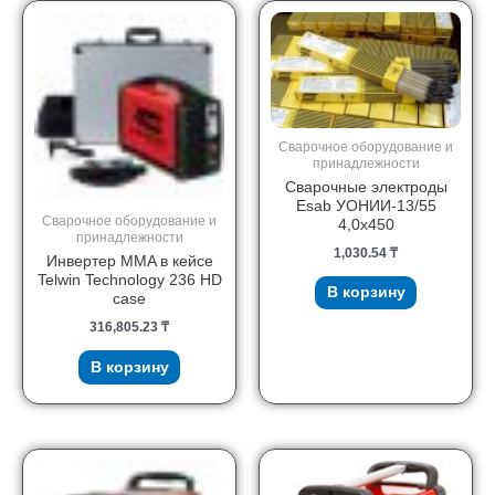
Сварочное оборудование и
принадлежности
Сварочные электроды
Esab УОНИИ-13/55
Сварочное оборудование и
4,0х450
принадлежности
1,030.54
₸
Инвертер MMA в кейсе
Telwin Technology 236 HD
В корзину
case
316,805.23
₸
В корзину