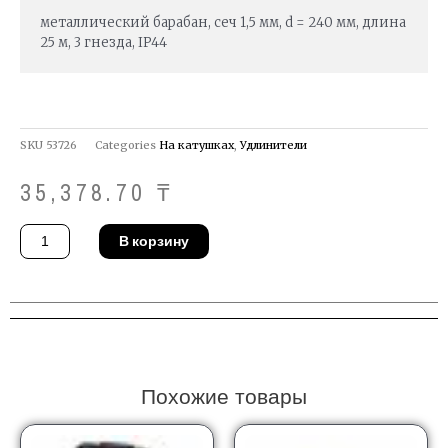
металлический барабан, сеч 1,5 мм, d = 240 мм, длина
25 м, 3 гнезда, IP44
SKU
53726
Categories
На катушках
,
Удлинители
35,378.70
₸
Количество
В корзину
товара
Удлинитель
Brennenstuhl
1
19852
0
Похожие товары