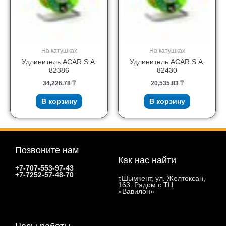
На катушках
На катушках
Удлинитель ACAR S.A.
Удлинитель ACAR S.A.
82386
82430
34,226.78
₸
20,535.83
₸
В корзину
В корзину
Позвоните нам
Как нас найти
+7-707-553-97-43
+7-7252-57-48-70
г.Шымкент, ул. Желтоксан,
163. Рядом с ТЦ
«Вавилон»