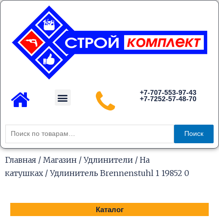
Перейти
к
содержимому
Menu
+7-707-553-97-43
+7-7252-57-48-70
Каталог товаров
Искать:
Поиск
Главная
/
Магазин
/
Удлинители
/
На
катушках
/ Удлинитель Brennenstuhl 1 19852 0
Каталог