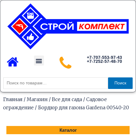
Перейти
к
содержимому
Menu
+7-707-553-97-43
+7-7252-57-48-70
Каталог товаров
Искать:
Поиск
Главная
/
Магазин
/
Все для сада
/
Садовое
ограждение
/ Бордюр для газона Gardena 00540-20
Каталог