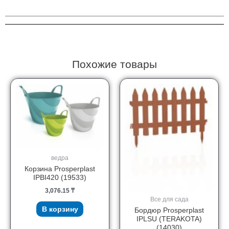
газона
Gardena
00540-
20
Похожие товары
ведра
Корзина Prosperplast
IPBI420 (19533)
3,076.15
₸
Все для сада
В корзину
Бордюр Prosperplast
IPLSU (TERAKOTA)
(14030)