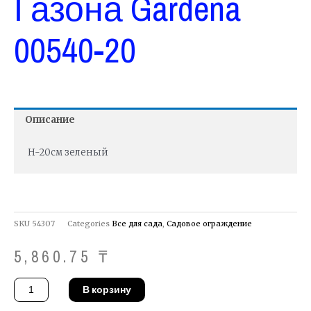
Газона Gardena
00540-20
Описание
H-20см зеленый
SKU
54307
Categories
Все для сада
,
Садовое ограждение
5,860.75
₸
Количество
В корзину
товара
Бордюр
для