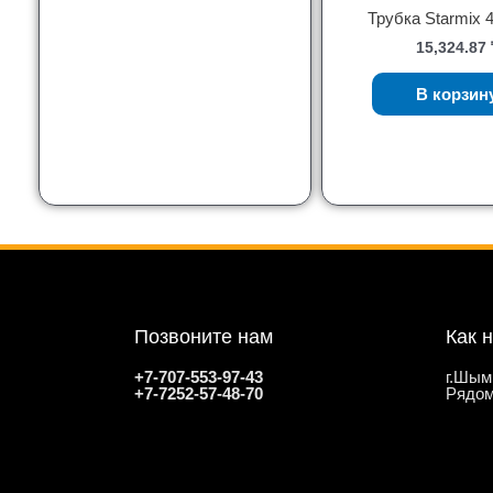
Трубка Starmix 4
15,324.87
В корзин
Позвоните нам
Как 
+7-707-553-97-43
г.Шым
+7-7252-57-48-70
Рядом