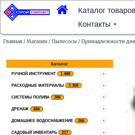
Перейти
к
Каталог товаро
содержимому
Контакты
Главная
/
Магазин
/
Пылесосы
/
Принадлежности для
Каталог
РУЧНОЙ ИНСТРУМЕНТ
1 488
РАСХОДНЫЕ МАТЕРИАЛЫ
1 300
СИСТЕМЫ ПОЛИВА
386
ДРЕНАЖ
266
ДОМАШНЕЕ ВОДОСНАБЖЕНИЕ
266
САДОВЫЙ ИНВЕНТАРЬ
217