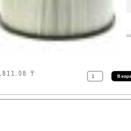
SK
,811.08
₸
Количество
В кор
товара
Фильтр
Starmix
FPPR
3600