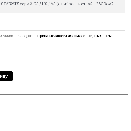
STARMIX серий GS / HS / AS (с виброочисткой), 3600см2
U
56666
Categories
Принадлежности для пылесосов
,
Пылесосы
зину