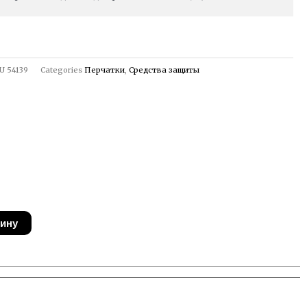
U
54139
Categories
Перчатки
,
Средства защиты
зину