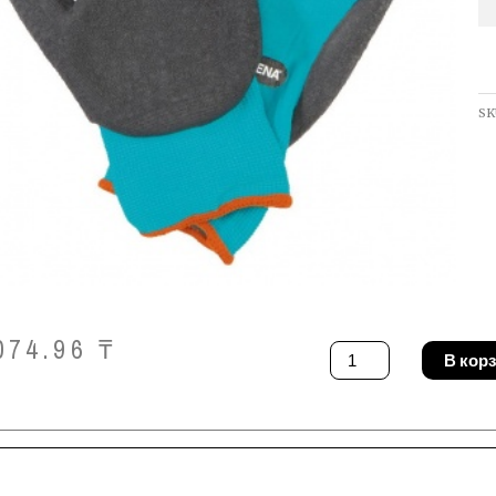
SK
074.96
₸
Количество
В кор
товара
Перчатки
Gardena
00205-
20