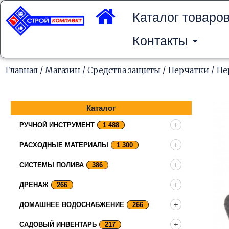
Перейти
к
Каталог товаро
содержимому
Контакты
Главная
/
Магазин
/
Средства защиты
/
Перчатки
/ Пе
Каталог
РУЧНОЙ ИНСТРУМЕНТ
1 488
РАСХОДНЫЕ МАТЕРИАЛЫ
1 300
СИСТЕМЫ ПОЛИВА
386
ДРЕНАЖ
266
ДОМАШНЕЕ ВОДОСНАБЖЕНИЕ
266
САДОВЫЙ ИНВЕНТАРЬ
217