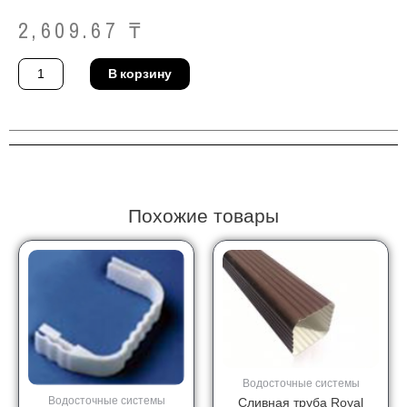
2,609.67
₸
Количество
В корзину
товара
Угловое
соединение
Royal
Europa
BROWN
угол
внутренний
135'
Похожие товары
Водосточные системы
Водосточные системы
Сливная труба Royal