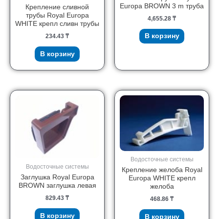
Europa BROWN 3 m труба
Крепление сливной
трубы Royal Europa
4,655.28
₸
WHITE крепл сливн трубы
В корзину
234.43
₸
В корзину
Водосточные системы
Водосточные системы
Крепление желоба Royal
Заглушка Royal Europa
Europa WHITE крепл
BROWN заглушка левая
желоба
829.43
₸
468.86
₸
В корзину
В корзину