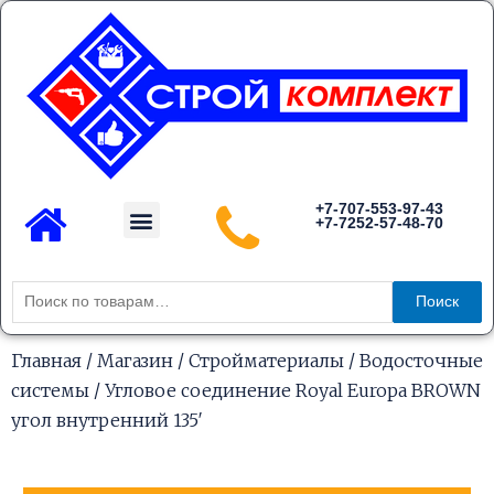
Перейти
к
содержимому
Menu
+7-707-553-97-43
+7-7252-57-48-70
Каталог товаров
Искать:
Поиск
Главная
/
Магазин
/
Стройматериалы
/
Водосточные
системы
/ Угловое соединение Royal Europa BROWN
угол внутренний 135′