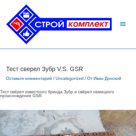
Перейти
Глав
к
содержимому
мен
Навигация
по
записям
Тест сверел Зубр V.S. GSR
Оставьте комментарий
/
Uncategorized
/ От
Иван Донской
Тест свёрел известного бренда Зубр и свёрел немецкого
происхождения GSR.
Видеоплеер