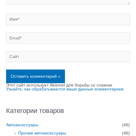
Имя*
Email*
Сайт
Этот сайт использует Akismet для борьбы со спамом.
Узнайте, как обрабатываются ваши данные комментариев
.
Категории товаров
И
И
с
с
Автоаксессуары
(46)
к
к
Прочие автоаксессуары
(46)
а
а