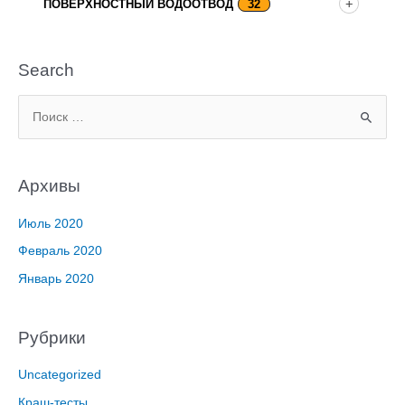
ПОВЕРХНОСТНЫЙ ВОДООТВОД
32
Search
П
о
и
Архивы
с
к
Июль 2020
:
Февраль 2020
Январь 2020
Рубрики
Uncategorized
Краш-тесты